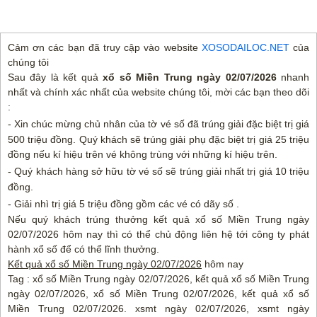
Cảm ơn các bạn đã truy cập vào website
XOSODAILOC.NET
của
chúng tôi
Sau đây là kết quả
xổ số Miền Trung ngày 02/07/2026
nhanh
nhất và chính xác nhất của website chúng tôi, mời các bạn theo dõi
:
- Xin chúc mừng chủ nhân của tờ vé số
đã trúng giải đặc biệt trị giá
500 triệu đồng. Quý khách sẽ trúng giải phụ đặc biệt trị giá 25 triệu
đồng nếu kí hiệu trên vé không trùng với những kí hiệu trên.
- Quý khách hàng sở hữu tờ vé số
sẽ trúng giải nhất trị giá 10 triệu
đồng.
- Giải nhì trị giá 5 triệu đồng gồm các vé có dãy số
.
Nếu quý khách trúng thưởng kết quả xổ số Miền Trung ngày
02/07/2026 hôm nay thì có thể chủ động liên hệ tới công ty phát
hành xổ số để có thể lĩnh thưởng.
Kết quả xổ số Miền Trung ngày 02/07/2026
hôm nay
Tag : xổ số Miền Trung ngày 02/07/2026, kết quả xổ số Miền Trung
ngày 02/07/2026, xổ số Miền Trung 02/07/2026, kết quả xổ số
Miền Trung 02/07/2026. xsmt ngày 02/07/2026, xsmt ngày