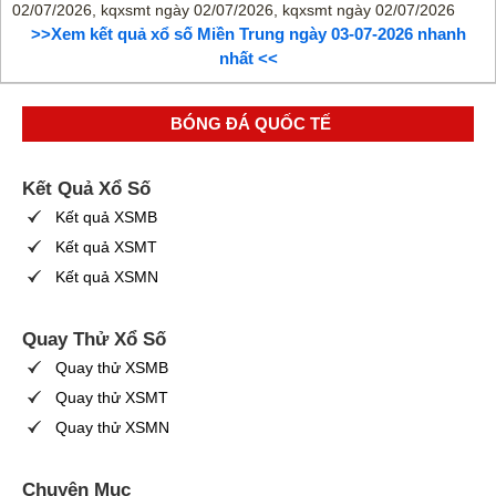
02/07/2026, kqxsmt ngày 02/07/2026, kqxsmt ngày 02/07/2026
>>Xem kết quả xổ số Miền Trung ngày 03-07-2026 nhanh
nhất <<
BÓNG ĐÁ QUỐC TẾ
Kết Quả Xổ Số
Kết quả XSMB
Kết quả XSMT
Kết quả XSMN
Quay Thử Xổ Số
Quay thử XSMB
Quay thử XSMT
Quay thử XSMN
Chuyên Mục