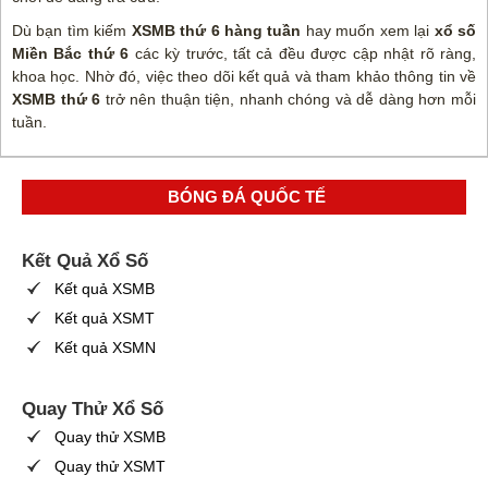
Dù bạn tìm kiếm
XSMB thứ 6 hàng tuần
hay muốn xem lại
xổ số
Miền Bắc thứ 6
các kỳ trước, tất cả đều được cập nhật rõ ràng,
khoa học. Nhờ đó, việc theo dõi kết quả và tham khảo thông tin về
XSMB thứ 6
trở nên thuận tiện, nhanh chóng và dễ dàng hơn mỗi
tuần.
BÓNG ĐÁ QUỐC TẾ
Kết Quả Xổ Số
Kết quả XSMB
Kết quả XSMT
Kết quả XSMN
Quay Thử Xổ Số
Quay thử XSMB
Quay thử XSMT