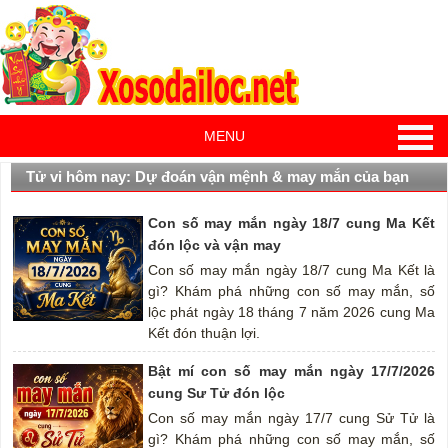
MENU
Tử vi hôm nay: Dự đoán vận mệnh & may mắn của bạn
Con số may mắn ngày 18/7 cung Ma Kết
đón lộc và vận may
Con số may mắn ngày 18/7 cung Ma Kết là
gì? Khám phá những con số may mắn, số
lộc phát ngày 18 tháng 7 năm 2026 cung Ma
Kết đón thuận lợi.
Bật mí con số may mắn ngày 17/7/2026
cung Sư Tử đón lộc
Con số may mắn ngày 17/7 cung Sử Tử là
gì? Khám phá những con số may mắn, số