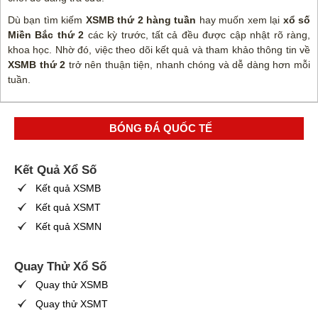
Dù bạn tìm kiếm
XSMB thứ 2 hàng tuần
hay muốn xem lại
xổ số
Miền Bắc thứ 2
các kỳ trước, tất cả đều được cập nhật rõ ràng,
khoa học. Nhờ đó, việc theo dõi kết quả và tham khảo thông tin về
XSMB thứ 2
trở nên thuận tiện, nhanh chóng và dễ dàng hơn mỗi
tuần.
BÓNG ĐÁ QUỐC TẾ
Kết Quả Xổ Số
Kết quả XSMB
Kết quả XSMT
Kết quả XSMN
Quay Thử Xổ Số
Quay thử XSMB
Quay thử XSMT