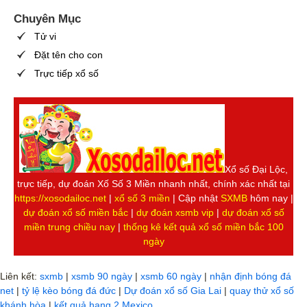
Chuyên Mục
Tử vi
Đặt tên cho con
Trực tiếp xổ số
Xổ số Đại Lộc,
trực tiếp, dự đoán Xố Số 3 Miền nhanh nhất, chính xác nhất tại
https://xosodailoc.net
|
xổ số 3 miền
| Cập nhật
SXMB
hôm nay |
dự đoán xổ số miền bắc
|
dự đoán xsmb vip
|
dự đoán xổ số
miền trung chiều nay
|
thống kê kết quả xổ số miền bắc 100
ngày
Liên kết:
sxmb
|
xsmb 90 ngày
|
xsmb 60 ngày
|
nhận định bóng đá
net
|
tỷ lệ kèo bóng đá đức
|
Dự đoán xổ số Gia Lai
|
quay thử xổ số
khánh hòa
|
kết quả hạng 2 Mexico