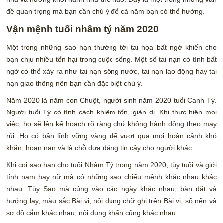
đề quan trọng mà bạn cần chú ý để cả năm bạn có thể hưởng.
Vận mệnh tuổi nhâm tý năm 2020
Một trong những sao hạn thường tới tai họa bất ngờ khiến cho
bạn chịu nhiều tổn hại trong cuộc sống. Một số tai nạn có tính bất
ngờ có thể xảy ra như tai nạn sông nước, tai nạn lao động hay tai
nạn giao thông nên bạn cần đặc biệt chú ý.
Năm 2020 là năm con Chuột, người sinh năm 2020 tuổi Canh Tý.
Người tuổi Tý có tính cách khiêm tốn, giản dị. Khi thực hiện mọi
việc, họ sẽ lên kế hoạch rõ ràng chứ không hành động theo may
rủi. Họ có bản lĩnh vững vàng để vượt qua mọi hoàn cảnh khó
khăn, hoạn nạn và là chỗ dựa đáng tin cậy cho người khác.
Khi coi sao hạn cho tuổi Nhâm Tý trong năm 2020, tùy tuổi và giới
tính nam hay nữ mà có những sao chiếu mệnh khác nhau khác
nhau. Tùy Sao mà cúng vào các ngày khác nhau, bàn đặt và
hướng lạy, màu sắc Bài vị, nội dung chữ ghi trên Bài vị, số nến và
sơ đồ cắm khác nhau, nội dung khấn cũng khác nhau.