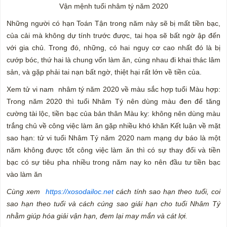
Vận mệnh tuổi nhâm tý năm 2020
Những người có hạn Toán Tận trong năm này sẽ bị mất tiền bạc,
của cải mà không dự tính trước được, tai họa sẽ bất ngờ ập đến
với gia chủ. Trong đó, những, có hai nguy cơ cao nhất đó là bị
cướp bóc, thứ hai là chung vốn làm ăn, cùng nhau đi khai thác lâm
sản, và gặp phải tai nạn bất ngờ, thiệt hại rất lớn về tiền của.
Xem tử vi nam nhâm tý năm 2020 về màu sắc hợp tuổi Màu hợp:
Trong năm 2020 thì tuổi Nhâm Tý nên dùng màu đen để tăng
cường tài lộc, tiền bạc của bản thân Màu kỵ: không nên dùng màu
trắng chủ về công việc làm ăn gặp nhiều khó khăn Kết luận về mặt
sao hạn: tử vi tuổi Nhâm Tý năm 2020 nam mạng dự báo là một
năm không được tốt công việc làm ăn thì có sự thay đổi và tiền
bạc có sự tiêu pha nhiều trong năm nay ko nên đầu tư tiền bạc
vào làm ăn
Cùng xem
https://xosodailoc.net
cách tính sao hạn theo tuổi, coi
sao hạn theo tuổi và cách cúng sao giải hạn cho tuổi Nhâm Tý
nhằm giúp hóa giải vận hạn, đem lại may mắn và cát lợi.