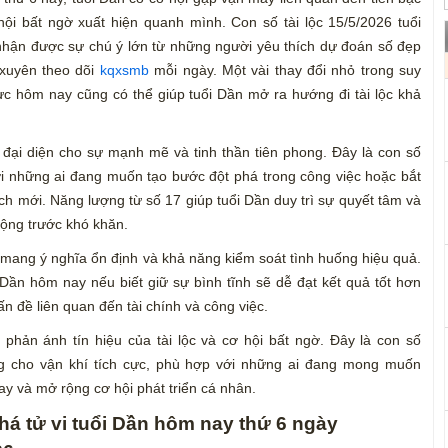
hội bất ngờ xuất hiện quanh mình. Con số tài lộc 15/5/2026 tuổi
hận được sự chú ý lớn từ những người yêu thích dự đoán số đẹp
xuyên theo dõi
kqxsmb
mỗi ngày. Một vài thay đổi nhỏ trong suy
cực hôm nay cũng có thể giúp tuổi Dần mở ra hướng đi tài lộc khả
đại diện cho sự mạnh mẽ và tinh thần tiên phong. Đây là con số
i những ai đang muốn tạo bước đột phá trong công việc hoặc bắt
h mới. Năng lượng từ số 17 giúp tuổi Dần duy trì sự quyết tâm và
động trước khó khăn.
mang ý nghĩa ổn định và khả năng kiểm soát tình huống hiệu quả.
 Dần hôm nay nếu biết giữ sự bình tĩnh sẽ dễ đạt kết quả tốt hơn
ấn đề liên quan đến tài chính và công việc.
phản ánh tín hiệu của tài lộc và cơ hội bất ngờ. Đây là con số
g cho vận khí tích cực, phù hợp với những ai đang mong muốn
y và mở rộng cơ hội phát triển cá nhân.
á tử vi tuổi Dần hôm nay thứ 6 ngày