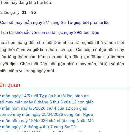
 hôm nay đang khá hài hòa.
i lộc gợi ý:
31 – 95
Con số may mắn ngày 3/7 cung Sư Tử giúp bứt phá tài lộc
Tiền tài khởi sắc với con số tài lộc ngày 29/3 tuổi Dậu
hứa hẹn mang đến cho tuổi Dần nhiều trải nghiệm thú vị nếu biết
úng thời điểm và giữ tinh thần tích cực. Các cặp số đẹp hôm nay
giúp tăng thêm cảm hứng mà còn tạo động lực để bạn tự tin hơn
quyết định. Chúc tuổi Dần luôn gặp nhiều may mắn, tài lộc và đón
hiều niềm vui trong ngày mới.
liên quan
mắn ngày 14/5 tuổi Tỵ giúp hút tài lộc, bình an
 số may mắn ngày 8 tháng 5 thứ 6 của 12 con giáp
 mắn hôm nay 6/5/2026 thứ 4 của 12 con giáp
ộ con số may mắn ngày 25/04/2026 cung Kim Ngưu
 mắn hôm nay 19/4/2026 chủ nhật cung Nhân Mã
 mắn ngày 18 tháng 4 thứ 7 cung Sư Tử