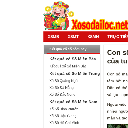
XSMB
XSMT
XSMN
TRỰC TIẾ
Kết quả xổ số hôm nay
Con s
Kết quả xổ Số Miền Bắc
của tu
Kết quả xổ Số Miền Bắc
Kết quả xổ Số Miền Trung
Con số may
tâm bởi nh
Xổ Số Quảng Ngãi
Dần có thể
Xổ Số Đà Nẵng
và lựa chọ
Xổ Số Đắc Nông
Kết quả xổ Số Miền Nam
Ngoài việc
Xổ Số Bình Phước
nhiều ngườ
Xổ Số Hậu Giang
mắn và tạo
Xổ Số Hồ Chí Minh