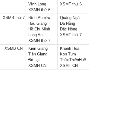
Vĩnh Long
XSMT thứ 6
XSMN thứ 6
XSMB thứ 7
Bình Phước
Quảng Ngãi
Hậu Giang
Đà Nẵng
Hồ Chí Minh
Đắc Nông
Long An
XSMT thứ 7
XSMN thứ 7
XSMB CN
Kiên Giang
Khánh Hòa
Tiền Giang
Kon Tum
Đà Lạt
ThừaThiênHuế
XSMN CN
XSMT CN