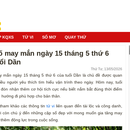
P KQXS
TỬ VI
SỔ MƠ
QUAY THỬ
ố may mắn ngày 15 tháng 5 thứ 6
ổi Dần
Thứ Tư, 13/05/2026
 mắn ngày 15 tháng 5 thứ 6 của tuổi Dần là chủ đề được quan
iều người yêu thích tìm hiểu vận trình theo ngày. Hôm nay, tuổi
 đón nhận thêm cơ hội tích cực nếu biết nắm bắt đúng thời điểm
n hướng đi phù hợp cho bản thân.
 tham khảo các thông tin
tử vi
liên quan đến tài lộc và công danh,
i còn chú ý đến những cặp số đẹp với mong muốn gia tăng may
 thêm động lực trong cuộc sống.