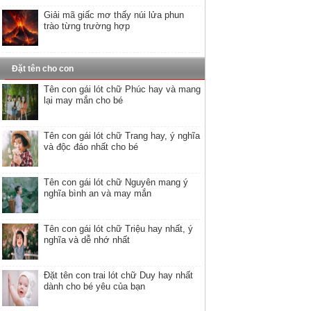
Giải mã giấc mơ thấy núi lửa phun
trào từng trường hợp
Đặt tên cho con
Tên con gái lót chữ Phúc hay và mang
lại may mắn cho bé
Tên con gái lót chữ Trang hay, ý nghĩa
và độc đáo nhất cho bé
Tên con gái lót chữ Nguyên mang ý
nghĩa bình an và may mắn
Tên con gái lót chữ Triệu hay nhất, ý
nghĩa và dễ nhớ nhất
Đặt tên con trai lót chữ Duy hay nhất
dành cho bé yêu của bạn