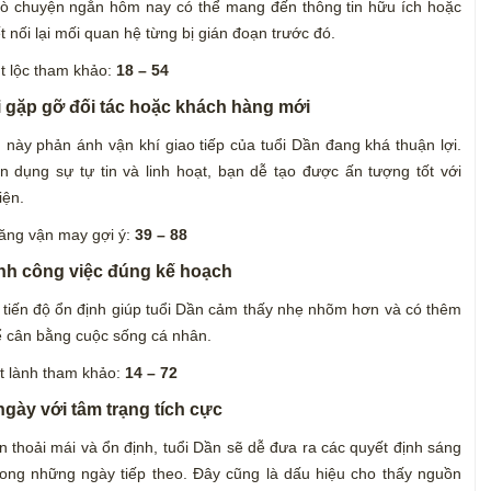
rò chuyện ngắn hôm nay có thể mang đến thông tin hữu ích hoặc
t nối lại mối quan hệ từng bị gián đoạn trước đó.
t lộc tham khảo:
18 – 54
 gặp gỡ đối tác hoặc khách hàng mới
 này phản ánh vận khí giao tiếp của tuổi Dần đang khá thuận lợi.
ận dụng sự tự tin và linh hoạt, bạn dễ tạo được ấn tượng tốt với
iện.
ăng vận may gợi ý:
39 – 88
nh công việc đúng kế hoạch
ì tiến độ ổn định giúp tuổi Dần cảm thấy nhẹ nhõm hơn và có thêm
để cân bằng cuộc sống cá nhân.
t lành tham khảo:
14 – 72
ngày với tâm trạng tích cực
ần thoải mái và ổn định, tuổi Dần sẽ dễ đưa ra các quyết định sáng
rong những ngày tiếp theo. Đây cũng là dấu hiệu cho thấy nguồn