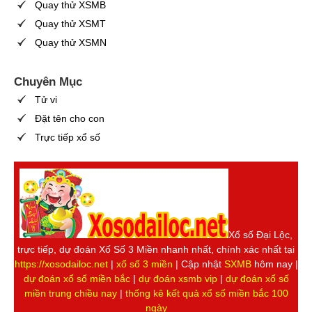
Quay thử XSMB
Quay thử XSMT
Quay thử XSMN
Chuyên Mục
Tử vi
Đặt tên cho con
Trực tiếp xổ số
Xổ số Đại Lộc,
trực tiếp, dự đoán Xố Số 3 Miền nhanh nhất, chính xác nhất tại
https://xosodailoc.net
|
xổ số 3 miền
| Cập nhật
SXMB
hôm nay |
dự đoán xổ số miền bắc
|
dự đoán xsmb vip
|
dự đoán xổ số
miền trung chiều nay
|
thống kê kết quả xổ số miền bắc 100
ngày