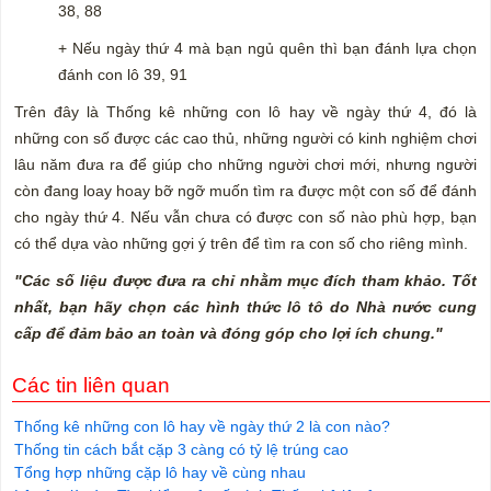
38, 88
+ Nếu ngày thứ 4 mà bạn ngủ quên thì bạn đánh lựa chọn
đánh con lô 39, 91
Trên đây là Thống kê những con lô hay về ngày thứ 4, đó là
những con số được các cao thủ, những người có kinh nghiệm chơi
lâu năm đưa ra để giúp cho những người chơi mới, nhưng người
còn đang loay hoay bỡ ngỡ muốn tìm ra được một con số để đánh
cho ngày thứ 4. Nếu vẫn chưa có được con số nào phù hợp, bạn
có thể dựa vào những gợi ý trên để tìm ra con số cho riêng mình.
"Các số liệu được đưa ra chỉ nhằm mục đích tham khảo. Tốt
nhất, bạn hãy chọn các hình thức lô tô do Nhà nước cung
cấp để đảm bảo an toàn và đóng góp cho lợi ích chung."
Các tin liên quan
Thống kê những con lô hay về ngày thứ 2 là con nào?
Thống tin cách bắt cặp 3 càng có tỷ lệ trúng cao
Tổng hợp những cặp lô hay về cùng nhau