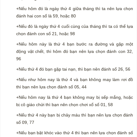
+Nếu hôm đó là ngày thứ 4 giữa tháng thì ta nên lựa chọn
đánh hai con số là 59, hoặc 80
+Nếu đó là ngày thứ 4 cuối cùng của tháng thì ta có thể lựa
chọn đánh con số 21, hoặc 98
+Nếu hôm này là thứ 4 bạn bước ra đường và gặp một
động vật chết, thì hôm đó bạn nên lựa chọn đánh con 32,
96
+Nếu thứ 4 đó bạn gặp tai nạn, thì bạn nên đánh số 26, 56
+Nếu như hôm nay là thứ 4 và bạn không may làm rơi đồ
thì bạn nên lựa chọn đánh số 05, 44
+Nếu hôm nay là thứ 4 bạn không may bị sếp mắng, hoặc
bị cô giáo chửi thì bạn nên chọn chơi xổ số 01, 58
+Nếu thứ 4 này bạn bị chảy máu thì bạn nên lựa chọn đánh
số 09, 77
+Nếu bạn bật khóc vào thứ 4 thì bạn nên lựa chọn đánh số