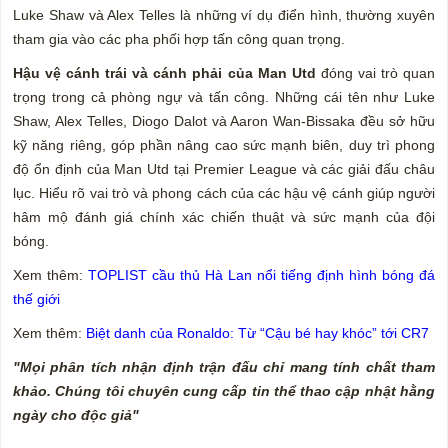
Luke Shaw và Alex Telles là những ví dụ điển hình, thường xuyên
tham gia vào các pha phối hợp tấn công quan trọng.
Hậu vệ cánh trái và cánh phải của Man Utd
đóng vai trò quan
trọng trong cả phòng ngự và tấn công. Những cái tên như Luke
Shaw, Alex Telles, Diogo Dalot và Aaron Wan-Bissaka đều sở hữu
kỹ năng riêng, góp phần nâng cao sức mạnh biên, duy trì phong
độ ổn định của Man Utd tại Premier League và các giải đấu châu
lục. Hiểu rõ vai trò và phong cách của các hậu vệ cánh giúp người
hâm mộ đánh giá chính xác chiến thuật và sức mạnh của đội
bóng.
Xem thêm:
TOPLIST cầu thủ Hà Lan nổi tiếng định hình bóng đá
thế giới
Xem thêm:
Biệt danh của Ronaldo: Từ “Cậu bé hay khóc” tới CR7
"Mọi phân tích nhận định trận đấu chỉ mang tính chất tham
khảo. Chúng tôi chuyên cung cấp tin thể thao cập nhật hằng
ngày cho độc giả"