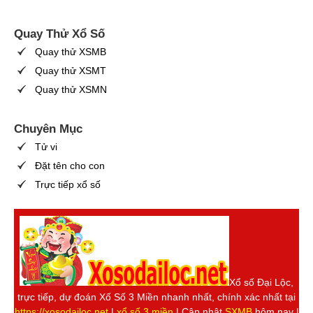
Quay Thử Xổ Số
Quay thử XSMB
Quay thử XSMT
Quay thử XSMN
Chuyên Mục
Tử vi
Đặt tên cho con
Trực tiếp xổ số
Xổ số Đại Lộc,
trực tiếp, dự đoán Xố Số 3 Miền nhanh nhất, chính xác nhất tại
https://xosodailoc.net
|
xổ số 3 miền
| Cập nhật
SXMB
hôm nay |