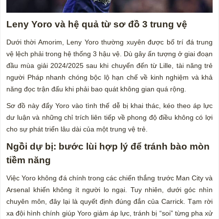
Leny Yoro và hệ quả từ sơ đồ 3 trung vệ
Dưới thời Amorim, Leny Yoro thường xuyên được bố trí đá trung
vệ lệch phải trong hệ thống 3 hậu vệ. Dù gây ấn tượng ở giai đoạn
đầu mùa giải 2024/2025 sau khi chuyển đến từ Lille, tài năng trẻ
người Pháp nhanh chóng bộc lộ hạn chế về kinh nghiệm và khả
năng đọc trận đấu khi phải bao quát không gian quá rộng.
Sơ đồ này đẩy Yoro vào tình thế dễ bị khai thác, kéo theo áp lực
dư luận và những chỉ trích liên tiếp về phong độ điều không có lợi
cho sự phát triển lâu dài của một trung vệ trẻ.
Ngồi dự bị: bước lùi hợp lý để tránh bào mòn
tiềm năng
Việc Yoro không đá chính trong các chiến thắng trước Man City và
Arsenal khiến không ít người lo ngại. Tuy nhiên, dưới góc nhìn
chuyên môn, đây lại là quyết định đúng đắn của Carrick. Tạm rời
xa đội hình chính giúp Yoro giảm áp lực, tránh bị “soi” từng pha xử