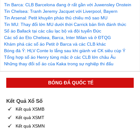
Tin Barca: CLB Barcelona đang ở rất gần với Juwensley Onstein
Tin Chelsea: Tranh Jeremy Jacquet với Liverpool, Bayern
Tin Arsenal: Petit khuyên pháo thủ chiêu mộ sao MU
Tin MU: Thay đổi lớn MU dưới thời Carrick bản lĩnh đánh thức
Số áo Ballack tại các câu lạc bộ và đội tuyển Đức
Các số áo Eto Chelsea, Barca, Inter Milan và ở ĐTQG
Khám phá các số áo Petit ở Barca và các CLB khác
Bóng đá Ý: HLV Conte lo lắng sau khi giành vé CK siêu cúp Ý
Tổng hợp số áo Henry từng mặc ở các CLB lớn châu Âu
Những thay đổi số áo của Kaka trong sự nghiệp thi đấu
BÓNG ĐÁ QUỐC TẾ
Kết Quả Xổ Số
Kết quả XSMB
Kết quả XSMT
Kết quả XSMN