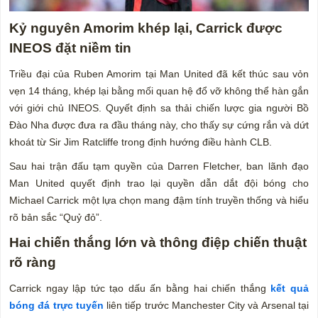
Kỷ nguyên Amorim khép lại, Carrick được
INEOS đặt niềm tin
Triều đại của Ruben Amorim tại Man United đã kết thúc sau vỏn
vẹn 14 tháng, khép lại bằng mối quan hệ đổ vỡ không thể hàn gắn
với giới chủ INEOS. Quyết định sa thải chiến lược gia người Bồ
Đào Nha được đưa ra đầu tháng này, cho thấy sự cứng rắn và dứt
khoát từ Sir Jim Ratcliffe trong định hướng điều hành CLB.
Sau hai trận đấu tạm quyền của Darren Fletcher, ban lãnh đạo
Man United quyết định trao lại quyền dẫn dắt đội bóng cho
Michael Carrick một lựa chọn mang đậm tính truyền thống và hiểu
rõ bản sắc “Quỷ đỏ”.
Hai chiến thắng lớn và thông điệp chiến thuật
rõ ràng
Carrick ngay lập tức tạo dấu ấn bằng hai chiến thắng
kết quả
bóng đá trực tuyến
liên tiếp trước Manchester City và Arsenal tại