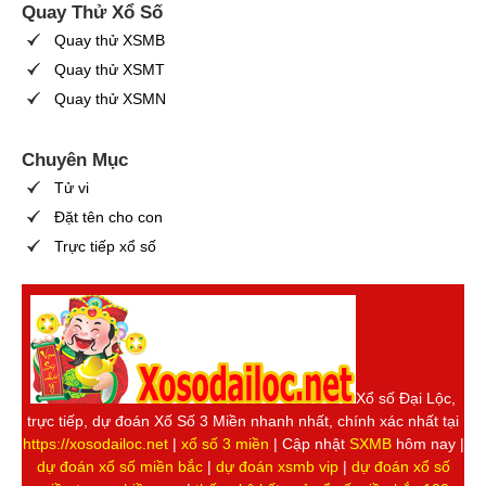
Quay Thử Xổ Số
Quay thử XSMB
Quay thử XSMT
Quay thử XSMN
Chuyên Mục
Tử vi
Đặt tên cho con
Trực tiếp xổ số
Xổ số Đại Lộc,
trực tiếp, dự đoán Xố Số 3 Miền nhanh nhất, chính xác nhất tại
https://xosodailoc.net
|
xổ số 3 miền
| Cập nhật
SXMB
hôm nay |
dự đoán xổ số miền bắc
|
dự đoán xsmb vip
|
dự đoán xổ số