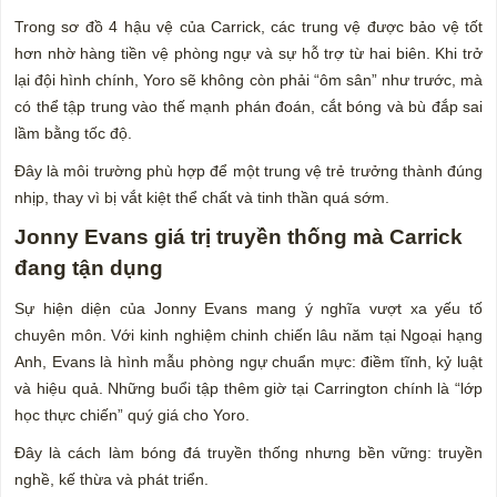
Trong sơ đồ 4 hậu vệ của Carrick, các trung vệ được bảo vệ tốt
hơn nhờ hàng tiền vệ phòng ngự và sự hỗ trợ từ hai biên. Khi trở
lại đội hình chính, Yoro sẽ không còn phải “ôm sân” như trước, mà
có thể tập trung vào thế mạnh phán đoán, cắt bóng và bù đắp sai
lầm bằng tốc độ.
Đây là môi trường phù hợp để một trung vệ trẻ trưởng thành đúng
nhịp, thay vì bị vắt kiệt thể chất và tinh thần quá sớm.
Jonny Evans giá trị truyền thống mà Carrick
đang tận dụng
Sự hiện diện của Jonny Evans mang ý nghĩa vượt xa yếu tố
chuyên môn. Với kinh nghiệm chinh chiến lâu năm tại Ngoại hạng
Anh, Evans là hình mẫu phòng ngự chuẩn mực: điềm tĩnh, kỷ luật
và hiệu quả. Những buổi tập thêm giờ tại Carrington chính là “lớp
học thực chiến” quý giá cho Yoro.
Đây là cách làm bóng đá truyền thống nhưng bền vững: truyền
nghề, kế thừa và phát triển.