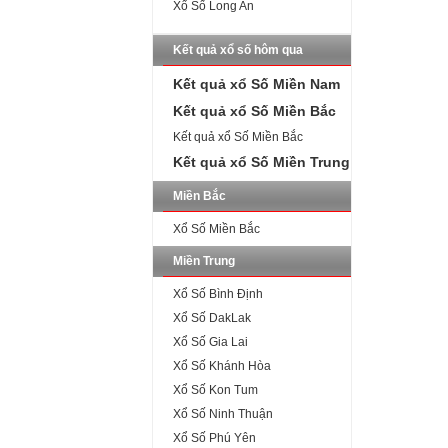
Xổ Số Long An
Kết quả xổ số hôm qua
Kết quả xổ Số Miền Nam
Kết quả xổ Số Miền Bắc
Kết quả xổ Số Miền Bắc
Kết quả xổ Số Miền Trung
Miền Bắc
Xổ Số Miền Bắc
Miền Trung
Xổ Số Bình Định
Xổ Số DakLak
Xổ Số Gia Lai
Xổ Số Khánh Hòa
Xổ Số Kon Tum
Xổ Số Ninh Thuận
Xổ Số Phú Yên