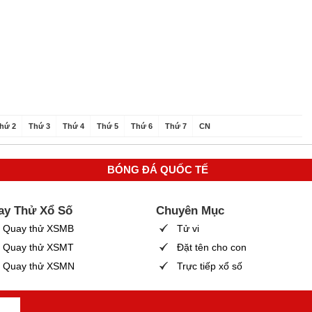
hứ 2
Thứ 3
Thứ 4
Thứ 5
Thứ 6
Thứ 7
CN
BÓNG ĐÁ QUỐC TẾ
ay Thử Xổ Số
Chuyên Mục
Quay thử XSMB
Tử vi
Quay thử XSMT
Đặt tên cho con
Quay thử XSMN
Trực tiếp xổ số