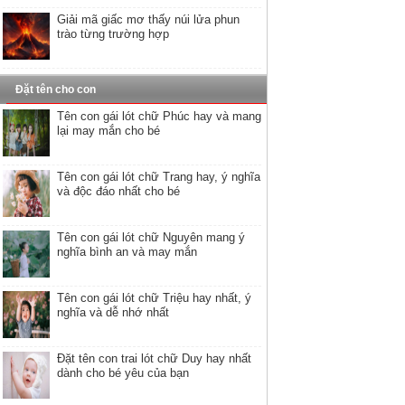
Giải mã giấc mơ thấy núi lửa phun
trào từng trường hợp
Đặt tên cho con
Tên con gái lót chữ Phúc hay và mang
lại may mắn cho bé
Tên con gái lót chữ Trang hay, ý nghĩa
và độc đáo nhất cho bé
Tên con gái lót chữ Nguyên mang ý
nghĩa bình an và may mắn
Tên con gái lót chữ Triệu hay nhất, ý
nghĩa và dễ nhớ nhất
Đặt tên con trai lót chữ Duy hay nhất
dành cho bé yêu của bạn