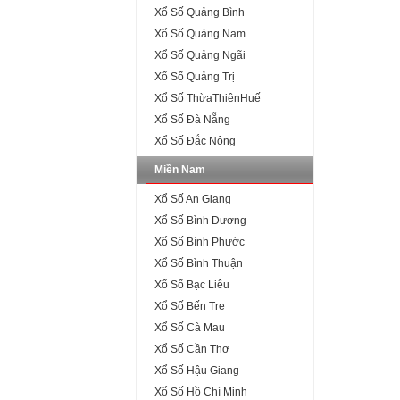
Xổ Số Quảng Bình
Xổ Số Quảng Nam
Xổ Số Quảng Ngãi
Xổ Số Quảng Trị
Xổ Số ThừaThiênHuế
Xổ Số Đà Nẵng
Xổ Số Đắc Nông
Miền Nam
Xổ Số An Giang
Xổ Số Bình Dương
Xổ Số Bình Phước
Xổ Số Bình Thuận
Xổ Số Bạc Liêu
Xổ Số Bến Tre
Xổ Số Cà Mau
Xổ Số Cần Thơ
Xổ Số Hậu Giang
Xổ Số Hồ Chí Minh