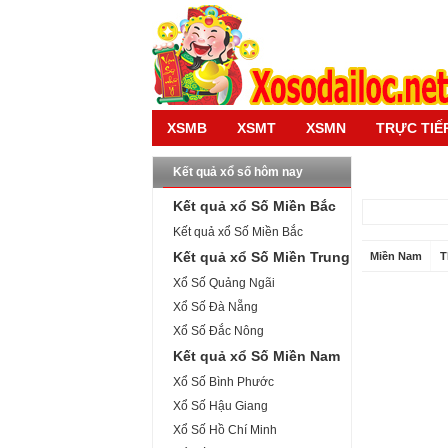
XSMB
XSMT
XSMN
TRỰC TIẾ
Kết quả xổ số hôm nay
Kết quả xổ Số Miền Bắc
Kết quả xổ Số Miền Bắc
Kết quả xổ Số Miền Trung
Miền Nam
T
Xổ Số Quảng Ngãi
Xổ Số Đà Nẵng
Xổ Số Đắc Nông
Kết quả xổ Số Miền Nam
Xổ Số Bình Phước
Xổ Số Hậu Giang
Xổ Số Hồ Chí Minh