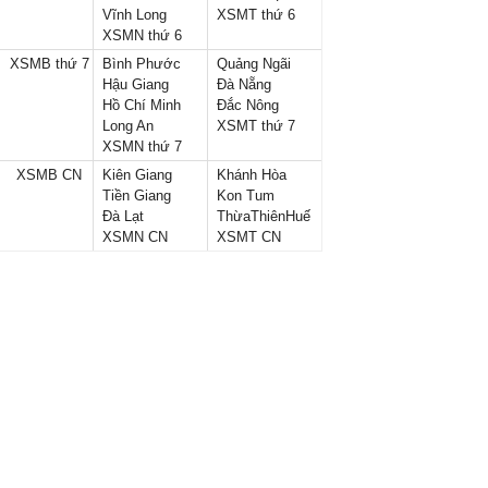
Vĩnh Long
XSMT thứ 6
XSMN thứ 6
XSMB thứ 7
Bình Phước
Quảng Ngãi
Hậu Giang
Đà Nẵng
Hồ Chí Minh
Đắc Nông
Long An
XSMT thứ 7
XSMN thứ 7
XSMB CN
Kiên Giang
Khánh Hòa
Tiền Giang
Kon Tum
Đà Lạt
ThừaThiênHuế
XSMN CN
XSMT CN