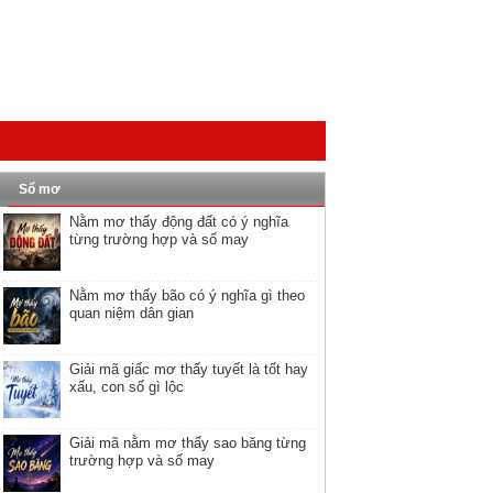
Sổ mơ
Nằm mơ thấy động đất có ý nghĩa
từng trường hợp và số may
Nằm mơ thấy bão có ý nghĩa gì theo
quan niệm dân gian
Giải mã giấc mơ thấy tuyết là tốt hay
xấu, con số gì lộc
Giải mã nằm mơ thấy sao băng từng
trường hợp và số may