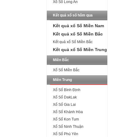
Xổ Số Long An
Kết quả xổ số hôm qua
Kết quả xổ Số Miền Nam
Kết quả xổ Số Miền Bắc
Kết quả xổ Số Miền Bắc
Kết quả xổ Số Miền Trung
Miền Bắc
Xổ Số Miền Bắc
Miền Trung
Xổ Số Bình Định
Xổ Số DakLak
Xổ Số Gia Lai
Xổ Số Khánh Hòa
Xổ Số Kon Tum
Xổ Số Ninh Thuận
Xổ Số Phú Yên