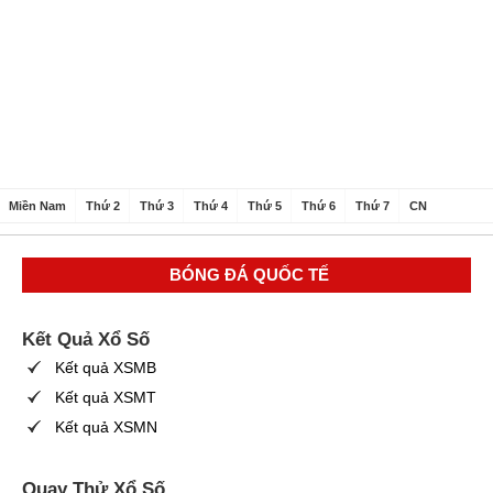
Miền Nam
Thứ 2
Thứ 3
Thứ 4
Thứ 5
Thứ 6
Thứ 7
CN
BÓNG ĐÁ QUỐC TẾ
Kết Quả Xổ Số
Kết quả XSMB
Kết quả XSMT
Kết quả XSMN
Quay Thử Xổ Số