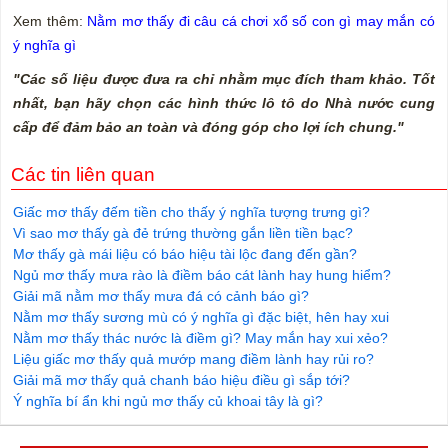
Xem thêm:
Nằm mơ thấy đi câu cá chơi xổ số con gì may mắn có
ý nghĩa gì
"Các số liệu được đưa ra chỉ nhằm mục đích tham khảo. Tốt
nhất, bạn hãy chọn các hình thức lô tô do Nhà nước cung
cấp để đảm bảo an toàn và đóng góp cho lợi ích chung."
Các tin liên quan
Giấc mơ thấy đếm tiền cho thấy ý nghĩa tượng trưng gì?
Vì sao mơ thấy gà đẻ trứng thường gắn liền tiền bạc?
Mơ thấy gà mái liệu có báo hiệu tài lộc đang đến gần?
Ngủ mơ thấy mưa rào là điềm báo cát lành hay hung hiểm?
Giải mã nằm mơ thấy mưa đá có cảnh báo gì?
Nằm mơ thấy sương mù có ý nghĩa gì đặc biệt, hên hay xui
Nằm mơ thấy thác nước là điềm gì? May mắn hay xui xẻo?
Liệu giấc mơ thấy quả mướp mang điềm lành hay rủi ro?
Giải mã mơ thấy quả chanh báo hiệu điều gì sắp tới?
Ý nghĩa bí ẩn khi ngủ mơ thấy củ khoai tây là gì?