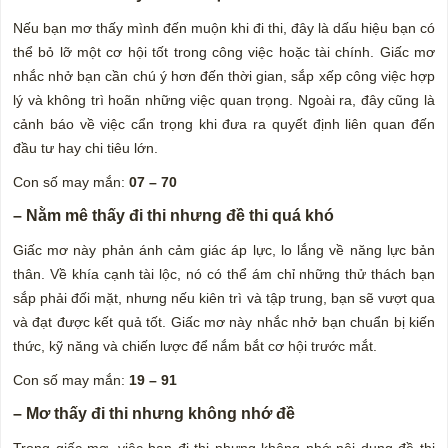
Nếu bạn mơ thấy mình đến muộn khi đi thi, đây là dấu hiệu bạn có
thể bỏ lỡ một cơ hội tốt trong công việc hoặc tài chính. Giấc mơ
nhắc nhở bạn cần chú ý hơn đến thời gian, sắp xếp công việc hợp
lý và không trì hoãn những việc quan trọng. Ngoài ra, đây cũng là
cảnh báo về việc cẩn trọng khi đưa ra quyết định liên quan đến
đầu tư hay chi tiêu lớn.
Con số may mắn:
07 – 70
– Nằm mê thấy đi thi nhưng đề thi quá khó
Giấc mơ này phản ánh cảm giác áp lực, lo lắng về năng lực bản
thân. Về khía cạnh tài lộc, nó có thể ám chỉ những thử thách bạn
sắp phải đối mặt, nhưng nếu kiên trì và tập trung, bạn sẽ vượt qua
và đạt được kết quả tốt. Giấc mơ này nhắc nhở bạn chuẩn bị kiến
thức, kỹ năng và chiến lược để nắm bắt cơ hội trước mắt.
Con số may mắn:
19 – 91
– Mơ thấy đi thi nhưng không nhớ đề
Trong giấc mơ, việc bạn đi thi nhưng không nhớ nội dung đề thi