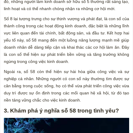
đó, những người làm kinh doanh sở hữu số 5 thường rất sáng tạo,
linh hoạt và có thể nhanh chóng nhận ra những cơ hội mới.
Số 8 lại tượng trưng cho sự thịnh vượng và phát đạt, là con số của
thành công trong các hoạt động kinh doanh, đặc biệt là những lĩnh
vực liên quan đến tài chính, bất động sản, và đầu tư. Kết hợp hai
yếu tố này, số 58 mang đến một luồng năng lượng mạnh mẽ giúp
doanh nhân dễ dàng tiếp cận và khai thác các cơ hội làm ăn. Đây
là con số thể hiện sự phát triển bền vững và tăng trưởng không
ngừng trong công việc kinh doanh.
Ngoài ra, số 58 còn thể hiện sự hài hòa giữa công việc và sự
nghiệp cá nhân. Những người có con số này thường tìm được sự
cân bằng trong cuộc sống, họ có thể vừa phát triển công việc vừa
duy trì được sự ổn định trong các mối quan hệ xã hội, từ đó tạo
nền tảng vững chắc cho việc kinh doanh.
3. Khám phá ý nghĩa số 58 trong tình yêu?