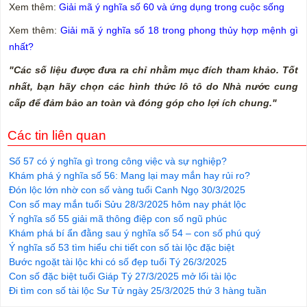
Xem thêm:
Giải mã ý nghĩa số 60 và ứng dụng trong cuộc sống
Xem thêm:
Giải mã ý nghĩa số 18 trong phong thủy hợp mệnh gì
nhất?
"Các số liệu được đưa ra chỉ nhằm mục đích tham khảo. Tốt
nhất, bạn hãy chọn các hình thức lô tô do Nhà nước cung
cấp để đảm bảo an toàn và đóng góp cho lợi ích chung."
Các tin liên quan
Số 57 có ý nghĩa gì trong công việc và sự nghiệp?
Khám phá ý nghĩa số 56: Mang lại may mắn hay rủi ro?
Đón lộc lớn nhờ con số vàng tuổi Canh Ngọ 30/3/2025
Con số may mắn tuổi Sửu 28/3/2025 hôm nay phát lộc
Ý nghĩa số 55 giải mã thông điệp con số ngũ phúc
Khám phá bí ẩn đằng sau ý nghĩa số 54 – con số phú quý
Ý nghĩa số 53 tìm hiểu chi tiết con số tài lộc đặc biệt
Bước ngoặt tài lộc khi có số đẹp tuổi Tý 26/3/2025
Con số đặc biệt tuổi Giáp Tý 27/3/2025 mở lối tài lộc
Đi tìm con số tài lộc Sư Tử ngày 25/3/2025 thứ 3 hàng tuần