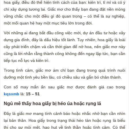
hoa giấy, điều đó thể hiện tính cách của bạn: kiên trì, tỉ mỉ và có ý
chí xây dựng tương lai. Giấc mơ cho thấy bạn đang đặt nền móng
vững chắc cho một điều gì đó quan trọng – có thể là sự nghiệp,
một mối quan hệ hay một mục tiêu lớn trong đời.
Với những ai đang bắt đầu công việc mới, dự án đầu tư hoặc xây
dựng gia đình, đây là dấu hiệu tốt lành. Tuy nhiên, hoa giấy là loài
cây phát triển chậm và cần thời gian để nở hoa, nên giấc mơ này
cũng là lời nhắn rằng thành công không đến ngay lập tức, bạn cần
tiếp tục nỗ lực và kiên trì.
Trong tình cảm, giấc mơ ám chỉ bạn đang trong quá trình nuôi
dưỡng một tình yêu bền lâu, có chiều sâu và gắn bó chân thành.
Con số may mắn ẩn sau giấc mơ được đánh giá cao trong
kqsxmb
là:
15 – 51
Ngủ mê thấy hoa giấy bị héo úa hoặc rụng lá
Đây là giấc mơ mang tính cảnh báo hoặc nhắc nhở bạn cần nhìn
lại bản thân. Hoa giấy trong trạng thái héo tàn hoặc rụng lá biểu
thị cho sự mỏi mệt, hao hụt về tinh thần hoặc tình cảm. Có thể