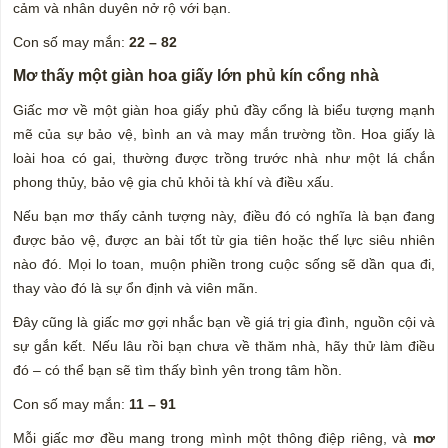
cảm và nhân duyên nở rộ với bạn.
Con số may mắn:
22 – 82
Mơ thấy một giàn hoa giấy lớn phủ kín cổng nhà
Giấc mơ về một giàn hoa giấy phủ đầy cổng là biểu tượng mạnh
mẽ của sự bảo vệ, bình an và may mắn trường tồn. Hoa giấy là
loài hoa có gai, thường được trồng trước nhà như một lá chắn
phong thủy, bảo vệ gia chủ khỏi tà khí và điều xấu.
Nếu bạn mơ thấy cảnh tượng này, điều đó có nghĩa là bạn đang
được bảo vệ, được an bài tốt từ gia tiên hoặc thế lực siêu nhiên
nào đó. Mọi lo toan, muộn phiền trong cuộc sống sẽ dần qua đi,
thay vào đó là sự ổn định và viên mãn.
Đây cũng là giấc mơ gợi nhắc bạn về giá trị gia đình, nguồn cội và
sự gắn kết. Nếu lâu rồi bạn chưa về thăm nhà, hãy thử làm điều
đó – có thể bạn sẽ tìm thấy bình yên trong tâm hồn.
Con số may mắn:
11 – 91
Mỗi giấc mơ đều mang trong mình một thông điệp riêng, và
mơ