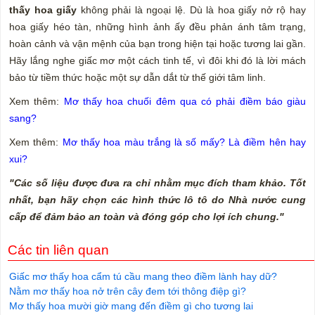
thấy hoa giấy
không phải là ngoại lệ. Dù là hoa giấy nở rộ hay
hoa giấy héo tàn, những hình ảnh ấy đều phản ánh tâm trạng,
hoàn cảnh và vận mệnh của bạn trong hiện tại hoặc tương lai gần.
Hãy lắng nghe giấc mơ một cách tinh tế, vì đôi khi đó là lời mách
bảo từ tiềm thức hoặc một sự dẫn dắt từ thế giới tâm linh.
Xem thêm:
Mơ thấy hoa chuối đêm qua có phải điềm báo giàu
sang?
Xem thêm:
Mơ thấy hoa màu trắng là số mấy? Là điềm hên hay
xui?
"Các số liệu được đưa ra chỉ nhằm mục đích tham khảo. Tốt
nhất, bạn hãy chọn các hình thức lô tô do Nhà nước cung
cấp để đảm bảo an toàn và đóng góp cho lợi ích chung."
Các tin liên quan
Giấc mơ thấy hoa cẩm tú cầu mang theo điềm lành hay dữ?
Nằm mơ thấy hoa nở trên cây đem tới thông điệp gì?
Mơ thấy hoa mười giờ mang đến điềm gì cho tương lai