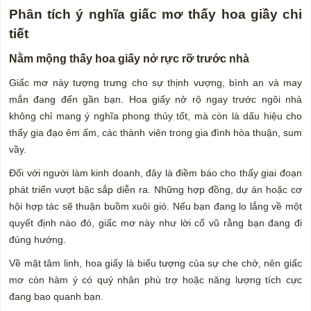
Phân tích ý nghĩa giấc mơ thấy hoa giầy chi
tiết
Nằm mộng thấy hoa giấy nở rực rỡ trước nhà
Giấc mơ này tượng trưng cho sự thịnh vượng, bình an và may
mắn đang đến gần bạn. Hoa giấy nở rộ ngay trước ngôi nhà
không chỉ mang ý nghĩa phong thủy tốt, mà còn là dấu hiệu cho
thấy gia đạo êm ấm, các thành viên trong gia đình hòa thuận, sum
vầy.
Đối với người làm kinh doanh, đây là điềm báo cho thấy giai đoạn
phát triển vượt bậc sắp diễn ra. Những hợp đồng, dự án hoặc cơ
hội hợp tác sẽ thuận buồm xuôi gió. Nếu bạn đang lo lắng về một
quyết định nào đó, giấc mơ này như lời cổ vũ rằng bạn đang đi
đúng hướng.
Về mặt tâm linh, hoa giấy là biểu tượng của sự che chở, nên giấc
mơ còn hàm ý có quý nhân phù trợ hoặc năng lượng tích cực
đang bao quanh bạn.