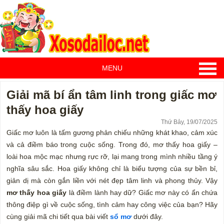
MENU
Giải mã bí ẩn tâm linh trong giấc mơ
thấy hoa giấy
Thứ Bảy, 19/07/2025
Giấc mơ luôn là tấm gương phản chiếu những khát khao, cảm xúc
và cả điềm báo trong cuộc sống. Trong đó, mơ thấy hoa giấy –
loài hoa mộc mạc nhưng rực rỡ, lại mang trong mình nhiều tầng ý
nghĩa sâu sắc. Hoa giấy không chỉ là biểu tượng của sự bền bỉ,
giản dị mà còn gắn liền với nét đẹp tâm linh và phong thủy. Vậy
mơ thấy hoa giấy
là điềm lành hay dữ? Giấc mơ này có ẩn chứa
thông điệp gì về cuộc sống, tình cảm hay công việc của bạn? Hãy
cùng giải mã chi tiết qua bài viết
sổ mơ
dưới đây.