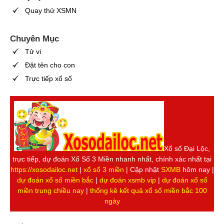
Quay thử XSMN
Chuyên Mục
Tử vi
Đặt tên cho con
Trực tiếp xổ số
Xổ số Đại Lộc,
trực tiếp, dự đoán Xố Số 3 Miền nhanh nhất, chính xác nhất tại
https://xosodailoc.net
|
xổ số 3 miền
| Cập nhật
SXMB
hôm nay |
dự đoán xổ số miền bắc
|
dự đoán xsmb vip
|
dự đoán xổ số
miền trung chiều nay
|
thống kê kết quả xổ số miền bắc 100
ngày