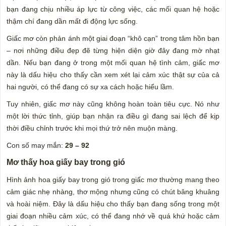
bạn đang chịu nhiều áp lực từ công việc, các mối quan hệ hoặc
thậm chí đang dần mất đi động lực sống.
Giấc mơ còn phản ánh một giai đoạn “khô cạn” trong tâm hồn bạn
– nơi những điều đẹp đẽ từng hiện diện giờ đây đang mờ nhạt
dần. Nếu bạn đang ở trong một mối quan hệ tình cảm, giấc mơ
này là dấu hiệu cho thấy cần xem xét lại cảm xúc thật sự của cả
hai người, có thể đang có sự xa cách hoặc hiểu lầm.
Tuy nhiên, giấc mơ này cũng không hoàn toàn tiêu cực. Nó như
một lời thức tỉnh, giúp bạn nhận ra điều gì đang sai lệch để kịp
thời điều chỉnh trước khi mọi thứ trở nên muộn màng.
Con số may mắn:
29 – 92
Mơ thấy hoa giấy bay trong gió
Hình ảnh hoa giấy bay trong gió trong giấc mơ thường mang theo
cảm giác nhẹ nhàng, thơ mộng nhưng cũng có chút bâng khuâng
và hoài niệm. Đây là dấu hiệu cho thấy bạn đang sống trong một
giai đoạn nhiều cảm xúc, có thể đang nhớ về quá khứ hoặc cảm