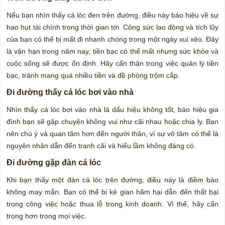
Nếu bạn nhìn thấy cá lóc đen trên đường, điều này báo hiệu về sự
hao hụt tài chính trong thời gian tới. Công sức lao động và tích lũy
của bạn có thể bị mất đi nhanh chóng trong một ngày xui xẻo. Đây
là vận hạn trong năm nay, tiền bạc có thể mất nhưng sức khỏe và
cuộc sống sẽ được ổn định. Hãy cẩn thận trong việc quản lý tiền
bạc, tránh mang quá nhiều tiền và đề phòng trộm cắp.
Đi đường thấy cá lóc bơi vào nhà
Nhìn thấy cá lóc bơi vào nhà là dấu hiệu không tốt, báo hiệu gia
đình bạn sẽ gặp chuyện không vui như cãi nhau hoặc chia ly. Bạn
nên chú ý và quan tâm hơn đến người thân, vì sự vô tâm có thể là
nguyên nhân dẫn đến tranh cãi và hiểu lầm không đáng có.
Đi đường gặp đàn cá lóc
Khi bạn thấy một đàn cá lóc trên đường, điều này là điềm báo
không may mắn. Bạn có thể bị kẻ gian hãm hại dẫn đến thất bại
trong công việc hoặc thua lỗ trong kinh doanh. Vì thế, hãy cẩn
trọng hơn trong mọi việc.