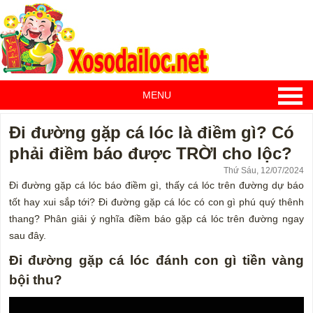
MENU
Đi đường gặp cá lóc là điềm gì? Có
phải điềm báo được TRỜI cho lộc?
Thứ Sáu, 12/07/2024
Đi đường gặp cá lóc báo điềm gì, thấy cá lóc trên đường dự báo
tốt hay xui sắp tới? Đi đường gặp cá lóc có con gì phú quý thênh
thang? Phân giải ý nghĩa điềm báo gặp cá lóc trên đường ngay
sau đây.
Đi đường gặp cá lóc đánh con gì tiền vàng
bội thu?