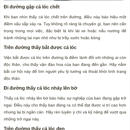
Đi đường gặp cá lóc chết
Khi bạn nhìn thấy cá lóc chết trên đường, điều này báo hiệu một
điềm xấu sắp xảy ra. Tuy không rõ ràng là chuyện gì, bạn nên cẩn
trọng trong mọi việc, đặc biệt là khi lái xe hoặc nấu nướng để
tránh những tai nạn nhỏ như bị trầy xước hoặc bỏng.
Trên đường thấy bắt được cá lóc
Việc bắt được cá lóc trên đường là điềm lành đối với những ai còn
độc thân, cho thấy vận đào hoa của bạn đang đến gần. Hãy nắm
bắt cơ hội này để tìm người yêu lý tưởng và thoát khỏi tình trạng
độc thân.
Đi đường thấy cá lóc nhảy lên bờ
Thấy cá lóc nhảy lên bờ báo hiệu sự nghiệp của bạn đang gặp trở
ngại. Điều này cho thấy bạn đáng ra có thể đạt được vị trí cao hơn
nhưng lại bị ngăn cản. Hãy rèn luyện ý chí và kỹ năng để vượt qua
những trở ngại này.
Trên đường thấy cá lóc đen