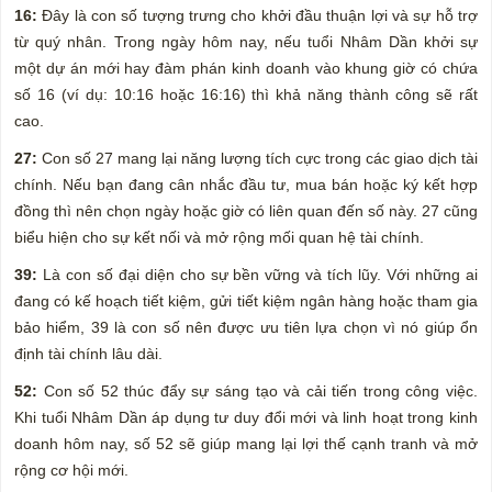
16:
Đây là con số tượng trưng cho khởi đầu thuận lợi và sự hỗ trợ
từ quý nhân. Trong ngày hôm nay, nếu tuổi Nhâm Dần khởi sự
một dự án mới hay đàm phán kinh doanh vào khung giờ có chứa
số 16 (ví dụ: 10:16 hoặc 16:16) thì khả năng thành công sẽ rất
cao.
27:
Con số 27 mang lại năng lượng tích cực trong các giao dịch tài
chính. Nếu bạn đang cân nhắc đầu tư, mua bán hoặc ký kết hợp
đồng thì nên chọn ngày hoặc giờ có liên quan đến số này. 27 cũng
biểu hiện cho sự kết nối và mở rộng mối quan hệ tài chính.
39:
Là con số đại diện cho sự bền vững và tích lũy. Với những ai
đang có kế hoạch tiết kiệm, gửi tiết kiệm ngân hàng hoặc tham gia
bảo hiểm, 39 là con số nên được ưu tiên lựa chọn vì nó giúp ổn
định tài chính lâu dài.
52:
Con số 52 thúc đẩy sự sáng tạo và cải tiến trong công việc.
Khi tuổi Nhâm Dần áp dụng tư duy đổi mới và linh hoạt trong kinh
doanh hôm nay, số 52 sẽ giúp mang lại lợi thế cạnh tranh và mở
rộng cơ hội mới.