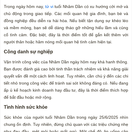
Trong ngày hôm nay,
tử vi
tuổi Nhâm Dần có xu hướng cởi mở và
chủ động trong giao tiếp. Các mối quan hệ gia đình, bạn bè và
đồng nghiệp đều diễn ra hài hòa. Nếu biết tận dụng sự khéo léo
và mềm mỏng, bạn sẽ dễ dàng tháo gỡ những hiểu lầm và củng
cố tình cảm. Đặc biệt, đây là thời điểm tốt để gắn kết thêm với
người thân hoặc hâm nóng mối quan hệ tình cảm hiện tại.
Công danh sự nghiệp
Vận trình công việc của Nhâm Dần ngày hôm nay khá hanh thông.
Bạn được đánh giá cao bởi tinh thần trách nhiệm và khả năng giải
quyết vấn đề một cách linh hoạt. Tuy nhiên, cần chú ý đến các chi
tiết nhỏ trong công việc để tránh sai sót không đáng có. Nếu đang
ấp ủ kế hoạch kinh doanh hay đầu tư, đây là thời điểm thích hợp
để bắt đầu hoặc mở rộng.
Tình hình sức khỏe
Sức khỏe của người tuổi Nhâm Dần trong ngày 25/6/2025 nhìn
chung ổn định. Tuy nhiên, đừng chủ quan với các triệu chứng nhẹ
như đau đầu, mệt mỏi hoặc mất ngủ. Một chế độ ăn uống cân