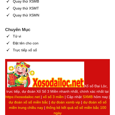
Quay thử XSMB
Quay thử XSMT
Quay thử XSMN
Chuyên Mục
Tử vi
Đặt tên cho con
Trực tiếp xổ số
Xổ số Đại Lộc,
trực tiếp, dự đoán Xố Số 3 Miền nhanh nhất, chính xác nhất tại
https://xosodailoc.net
|
xổ số 3 miền
| Cập nhật
SXMB
hôm nay |
dự đoán xổ số miền bắc
|
dự đoán xsmb vip
|
dự đoán xổ số
miền trung chiều nay
|
thống kê kết quả xổ số miền bắc 100
ngày