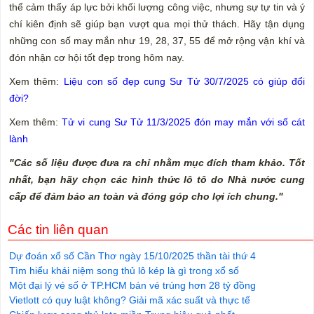
thể cảm thấy áp lực bởi khối lượng công việc, nhưng sự tự tin và ý
chí kiên định sẽ giúp bạn vượt qua mọi thử thách. Hãy tận dụng
những con số may mắn như 19, 28, 37, 55 để mở rộng vận khí và
đón nhận cơ hội tốt đẹp trong hôm nay.
Xem thêm:
Liệu con số đẹp cung Sư Tử 30/7/2025 có giúp đổi
đời?
Xem thêm:
Tử vi cung Sư Tử 11/3/2025 đón may mắn với số cát
lành
"Các số liệu được đưa ra chỉ nhằm mục đích tham khảo. Tốt
nhất, bạn hãy chọn các hình thức lô tô do Nhà nước cung
cấp để đảm bảo an toàn và đóng góp cho lợi ích chung."
Các tin liên quan
Dự đoán xổ số Cần Thơ ngày 15/10/2025 thần tài thứ 4
Tìm hiểu khái niệm song thủ lô kép là gì trong xổ số
Một đại lý vé số ở TP.HCM bán vé trúng hơn 28 tỷ đồng
Vietlott có quy luật không? Giải mã xác suất và thực tế