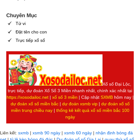
Chuyên Mục
Tử vi
Đặt tên cho con
Trực tiếp xổ số
Xổ số Đại Lộc,
trực tiếp, dự đoán Xố Số 3 Miền nhanh nhất, chính xác nhất tại
https://xosodailoc.net
|
xổ số 3 miền
| Cập nhật
SXMB
hôm nay |
dự đoán xổ số miền bắc
|
dự đoán xsmb vip
|
dự đoán xổ số
miền trung chiều nay
|
thống kê kết quả xổ số miền bắc 100
ngày
Liên kết:
sxmb
|
xsmb 90 ngày
|
xsmb 60 ngày
|
nhận định bóng đá
net
|
tỷ lệ kèo bóng đá đức
|
Dự đoán xổ số Gia Lai
|
quay thử xổ số