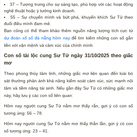
37 – Tượng trưng cho sự sáng tạo, phù hợp với các hoạt động
nghệ thuật hoặc ý tưởng kinh doanh.
55 – Sự chuyển mình và bứt phá, khuyến khích Sư Tử theo
đuổi điều mình đam mê.
Bạn cũng có thể tham khảo thêm nguồn năng lượng tích cực từ
dự đoán xổ số đà nẵng hôm nay
để tìm kiếm những con số gắn
liền với vận mệnh và cảm xúc của chính mình.
Con số tài lộc cung Sư Tử ngày 31/10/2025 theo giấc
mơ
Theo phong thủy tâm linh, những giấc mơ liên quan đến loài bò
sát thường phản ánh khả năng kiểm soát cảm xúc, sức mạnh nội
tâm và tiềm năng tái sinh. Nếu gần đây Sư Tử có những giấc mơ
này, hãy lưu ý các con số liên quan:
Hôm nay người cung Sư Tử nằm mơ thấy rắn, gợi ý có con số
tương ứng: 56 – 78.
Hôm nay người cung Sư Tử nằm mơ thấy thằn lằn, gợi ý có con
số tương ứng: 23 – 41.